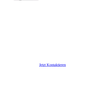
Lass uns in Kontakt
treten
Möchtest du dein nachhaltiges Projekt
teilen oder mehr über regenerative
Lösungen erfahren? Ich freue mich auf
den Austausch und neue Perspektiven.
Jetzt Kontaktieren
Gemeinsam Zukunft