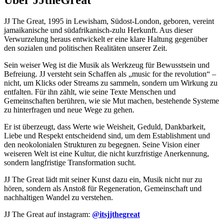
Über JJtheGreat
JJ The Great, 1995 in Lewisham, Südost-London, geboren, vereint
jamaikanische und südafrikanisch-zulu Herkunft. Aus dieser
Verwurzelung heraus entwickelt er eine klare Haltung gegenüber
den sozialen und politischen Realitäten unserer Zeit.
Sein weiser Weg ist die Musik als Werkzeug für Bewusstsein und
Befreiung. JJ versteht sein Schaffen als „music for the revolution“ –
nicht, um Klicks oder Streams zu sammeln, sondern um Wirkung zu
entfalten. Für ihn zählt, wie seine Texte Menschen und
Gemeinschaften berühren, wie sie Mut machen, bestehende Systeme
zu hinterfragen und neue Wege zu gehen.
Er ist überzeugt, dass Werte wie Weisheit, Geduld, Dankbarkeit,
Liebe und Respekt
entscheidend sind, um dem Establishment und
den neokolonialen Strukturen zu begegnen. Seine Vision einer
weiseren Welt ist eine Kultur, die nicht kurzfristige Anerkennung,
sondern langfristige Transformation sucht.
JJ The Great lädt mit seiner Kunst dazu ein, Musik nicht nur zu
hören, sondern als Anstoß für Regeneration, Gemeinschaft und
nachhaltigen Wandel zu verstehen.
JJ The Great auf instagram:
@itsjjthegreat