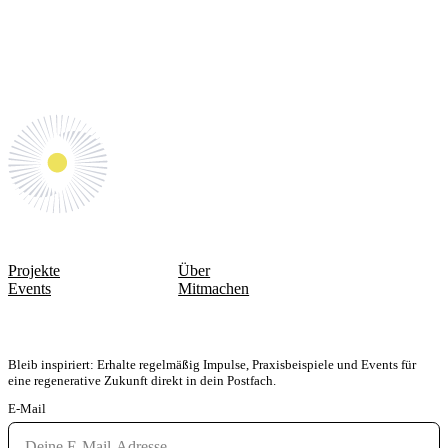
Gemeinsam Zukunft
gestalten.
WEGE & AKTIONEN
QUICKLINKS
Projekte
Über
Events
Mitmachen
FÜR DEN NEWSLETTER ANMELDEN
Bleib inspiriert: Erhalte regelmäßig Impulse, Praxisbeispiele und Events für
eine regenerative Zukunft direkt in dein Postfach.
E-Mail